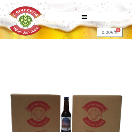
0
0.00
€