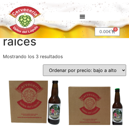
Inicio
/ Productos etiquetados “raíces”
0
0.00
€
raíces
Mostrando los 3 resultados