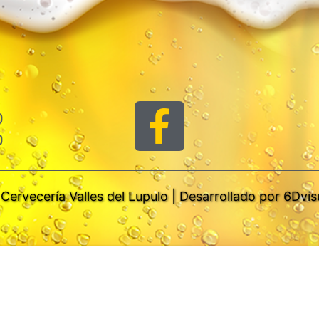
0
0
Cervecería Valles del Lupulo | Desarrollado por
6Dvis