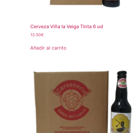
Cerveza Viña la Veiga Tinta 6 ud
13.50
€
Añadir al carrito