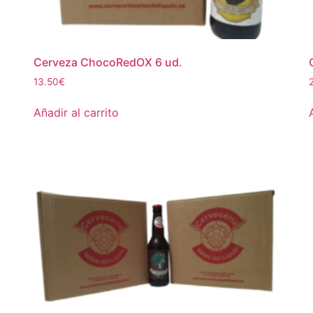
Cerveza ChocoRedOX 6 ud.
13.50
€
Añadir al carrito